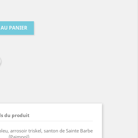
 AU PANIER
ls du produit
r bleu, arrosoir triskel, santon de Sainte Barbe
(Paimpol)