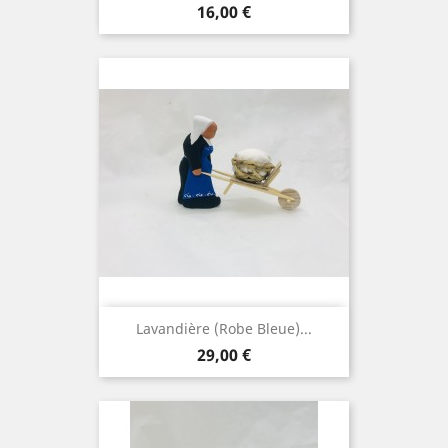
Prix
16,00 €
Lavandière (robe Bleue)...
Prix
29,00 €