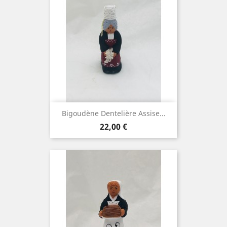
Bigoudène Dentelière Assise...
Prix
22,00 €