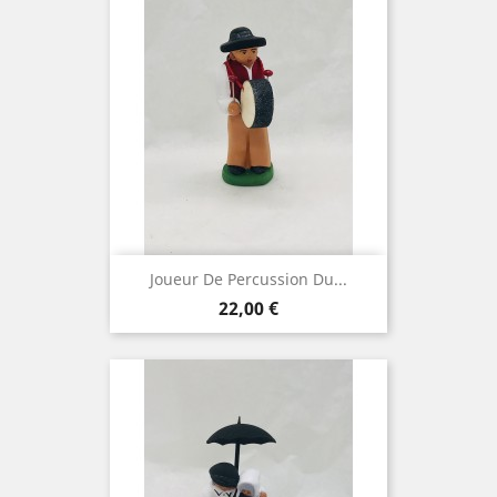
Joueur De Percussion Du...
Prix
22,00 €