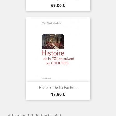
Prix
69,00 €
Histoire De La Foi En...
Prix
17,90 €
Affichage 1-8 de 8 article(s)