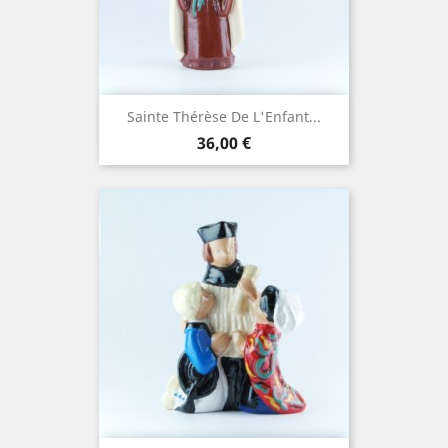
Sainte Thérèse De L'Enfant...
Prix
36,00 €