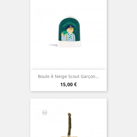
Boule À Neige Scout Garçon...
Prix
15,00 €