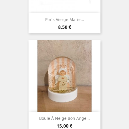
Pin's Vierge Marie...
Prix
8,50 €
Boule À Neige Bon Ange...
Prix
15,00 €