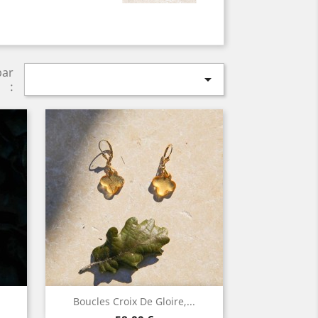
par

:
Aperçu rapide

Boucles Croix De Gloire,...