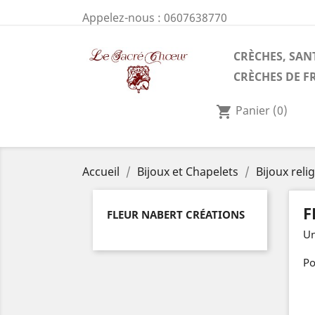
Appelez-nous :
0607638770
CRÈCHES, SAN
CRÈCHES DE F
Panier
(0)
shopping_cart
Accueil
Bijoux et Chapelets
Bijoux reli
F
FLEUR NABERT CRÉATIONS
Un
Po