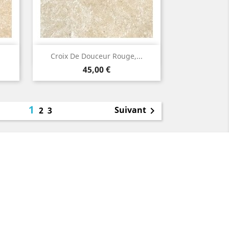
Aperçu rapide

Croix De Douceur Rouge,...
Prix
45,00 €
1
Suivant
2
3
