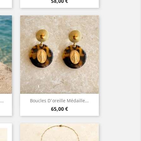
Prix
58,00 €
Aperçu rapide

..
Boucles D'oreille Médaille...
Prix
65,00 €