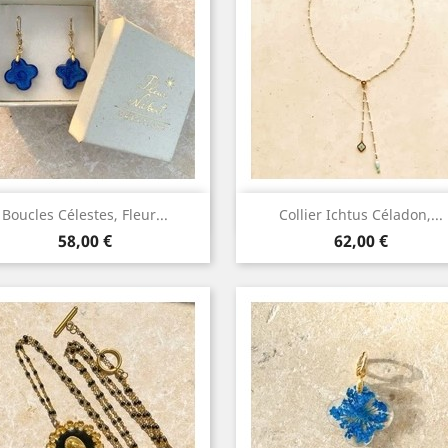
Aperçu rapide
Aperçu rapide


Boucles Célestes, Fleur...
Collier Ichtus Céladon,...
Prix
Prix
58,00 €
62,00 €