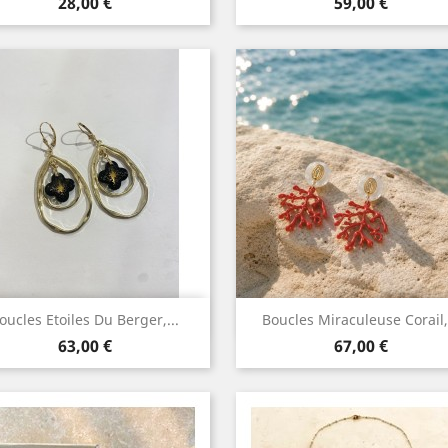
Prix
Prix
28,00 €
59,00 €
Aperçu rapide
Aperçu rapide


oucles Etoiles Du Berger,...
Boucles Miraculeuse Corail,.
Prix
Prix
63,00 €
67,00 €