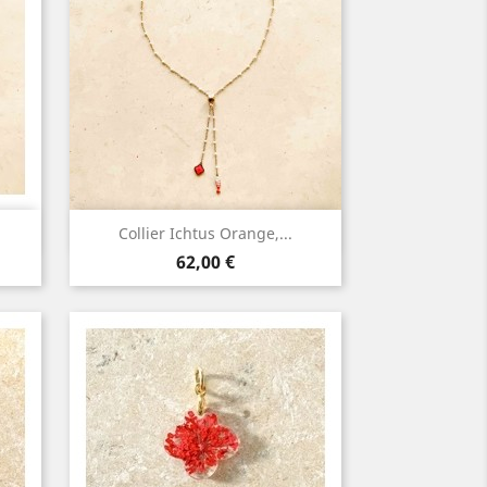
Aperçu rapide

Collier Ichtus Orange,...
Prix
62,00 €