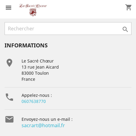
shopping_cart


INFORMATIONS

Le Sacré Chœur
13 rue Jean Aicard
83000 Toulon
France

Appelez-nous :
0607638770

Envoyez-nous un e-mail :
sacrart@hotmail.fr