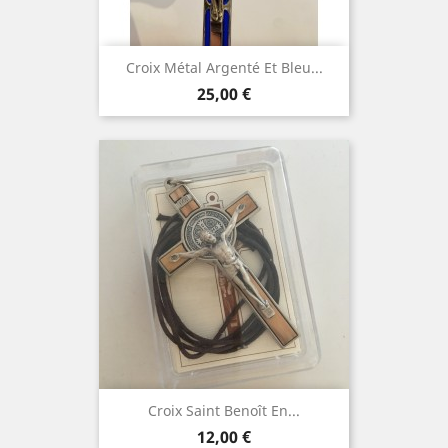
Croix Métal Argenté Et Bleu...
Prix
25,00 €
Croix Saint Benoît En...
Prix
12,00 €