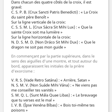
Dans chacun des quatre côtés de la croix, il est
gravé:
C. S. P. B. (Crux Sancti Patris Benedicti) : « La Croix
du saint père Benoît »
Sur la ligne verticale de la croix:
C. S. S. M. L. (Crux Sácra Sit Mihi Lux) : « Que la
sainte Croix soit ma lumière »
Sur la ligne horizontale de la croix:
N. D. S. M. D. (Non Dráco Sit Mihi Dux) : « Que le
dragon ne soit pas mon guide »
En commençant par la partie supérieure, dans le
sens des aiguilles d’une montre, et tout autour du
bord, apparaissent les initiales de la prière
d’exorcisme :
V. R. S. (Vade Retro Satána) : « Arrière, Satan »
N. S. M. V. (Non Suáde Mihi Vána) : « Ne viens pas
me conseiller tes vanités »
S. M. Q. L. (Sunt Mála Quae Libas) : « Le breuvage
que tu verses est le mal »
I. V. B. (Ípse Venéna Bíbas) : « Bois toi-même tes
poisons »