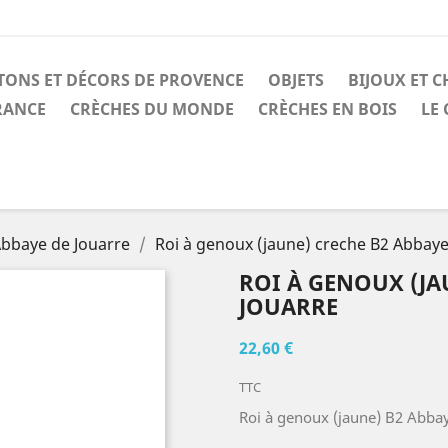
TONS ET DÉCORS DE PROVENCE
OBJETS
BIJOUX ET C
RANCE
CRÈCHES DU MONDE
CRÈCHES EN BOIS
LE
Abbaye de Jouarre
Roi à genoux (jaune) creche B2 Abbaye
ROI À GENOUX (JA
JOUARRE
22,60 €
TTC
Roi à genoux (jaune) B2 Abbay