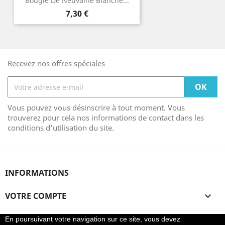
Bougie De Neuvaine Blanche...
Prix
7,30 €
Recevez nos offres spéciales
Vous pouvez vous désinscrire à tout moment. Vous
trouverez pour cela nos informations de contact dans les
conditions d'utilisation du site.
INFORMATIONS
VOTRE COMPTE

En poursuivant votre navigation sur ce site, vous devez