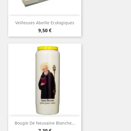
Veilleuses Abeille Ecologiques
Prix
9,50 €
Bougie De Neuvaine Blanche...
Prix
7,30 €